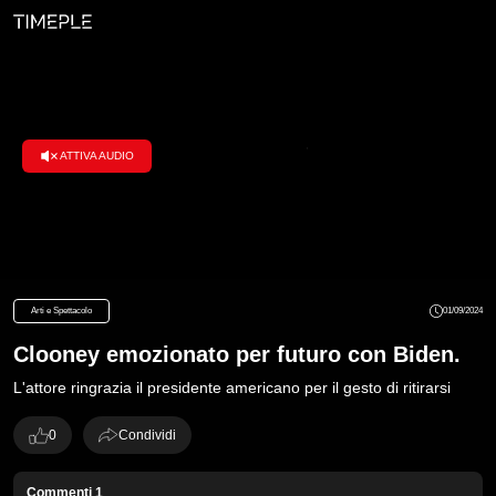
ATTIVA AUDIO
Loaded
:
100.00%
Arti e Spettacolo
01/09/2024
Clooney emozionato per futuro con Biden.
L'attore ringrazia il presidente americano per il gesto di ritirarsi
0
Condividi
Commenti
1