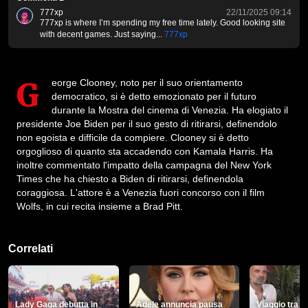
777xp
22/11/2025 09:14
777xp is where I’m spending my free time lately. Good looking site
with decent games. Just saying...
777xp
George Clooney, noto per il suo orientamento
democratico, si è detto emozionato per il futuro
durante la Mostra del cinema di Venezia. Ha elogiato il
presidente Joe Biden per il suo gesto di ritirarsi, definendolo
non egoista e difficile da compiere. Clooney si è detto
orgoglioso di quanto sta accadendo con Kamala Harris. Ha
inoltre commentato l'impatto della campagna del New York
Times che ha chiesto a Biden di ritirarsi, definendola
coraggiosa. L'attore è a Venezia fuori concorso con il film
Wolfs, in cui recita insieme a Brad Pitt.
Correlati
Lady Gaga debutta in
Adele annuncia pausa
Viaggio tra n