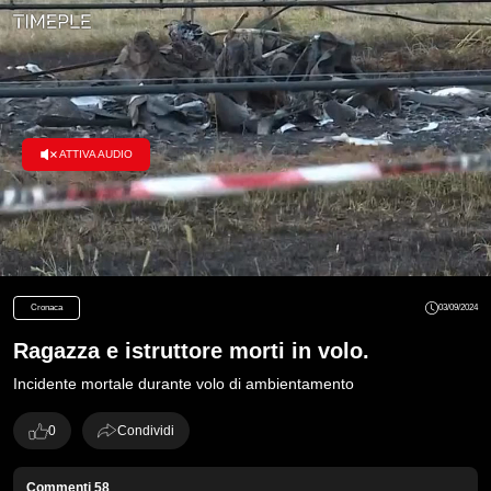
ATTIVA AUDIO
Loaded
:
100.00%
Cronaca
03/09/2024
Ragazza e istruttore morti in volo.
Incidente mortale durante volo di ambientamento
0
Condividi
Commenti
58