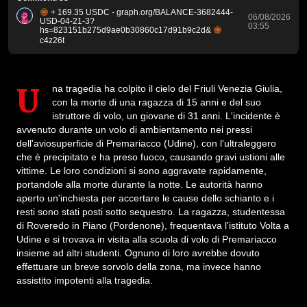
+ 169.35 USDC - graph.org/BALANCE-3682444-
06/08/2026
USD-04-21-3?
03:55
hs=823151b275d9ae0b30860c17d91b9c2d&
c4z26t
Una tragedia ha colpito il cielo del Friuli Venezia Giulia,
con la morte di una ragazza di 15 anni e del suo
istruttore di volo, un giovane di 31 anni. L'incidente è
avvenuto durante un volo di ambientamento nei pressi
dell'aviosuperficie di Premariacco (Udine), con l'ultraleggero
che è precipitato e ha preso fuoco, causando gravi ustioni alle
vittime. Le loro condizioni si sono aggravate rapidamente,
portandole alla morte durante la notte. Le autorità hanno
aperto un'inchiesta per accertare le cause dello schianto e i
resti sono stati posti sotto sequestro. La ragazza, studentessa
di Roveredo in Piano (Pordenone), frequentava l'istituto Volta a
Udine e si trovava in visita alla scuola di volo di Premariacco
insieme ad altri studenti. Ognuno di loro avrebbe dovuto
effettuare un breve sorvolo della zona, ma invece hanno
assistito impotenti alla tragedia.