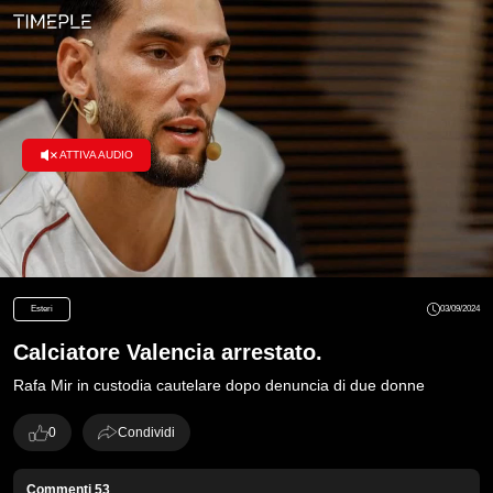
ATTIVA AUDIO
Loaded
:
100.00%
Esteri
03/09/2024
Calciatore Valencia arrestato.
Rafa Mir in custodia cautelare dopo denuncia di due donne
0
Condividi
Commenti
53