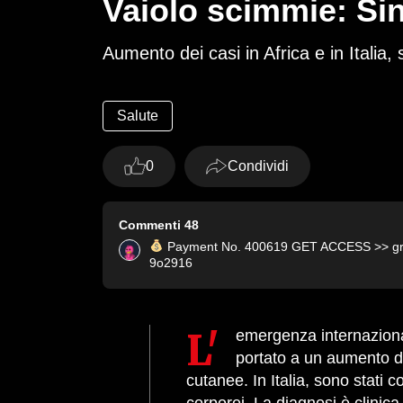
Vaiolo scimmie: Si
Aumento dei casi in Africa e in Italia,
Salute
0
Condividi
Commenti
48
Payment No. 400619 GET ACCESS >> gra
9o2916
L'emergenza internazionale dichiarata dall'Oms per il vaiolo delle scimmie, simile al virus del vaiolo umano, ha
portato a un aumento dei
cutanee. In Italia, sono stati 
corporei. La diagnosi è clinic