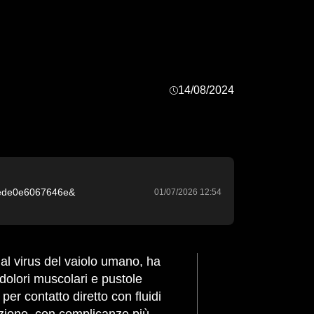
14/08/2024
9ede0e6067646e&
01/07/2026 12:54
 dolori muscolari e pustole
per contatto diretto con fluidi
ezione, con complicanze più