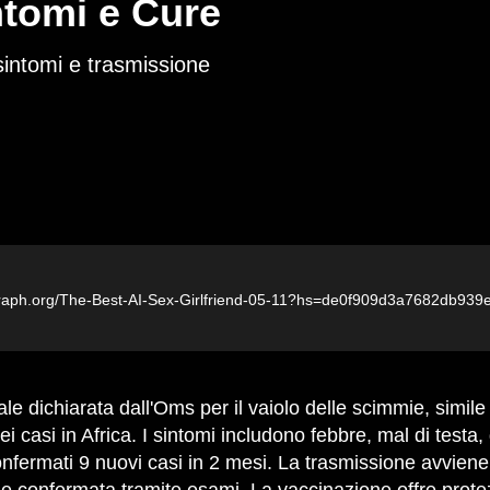
ntomi e Cure
 sintomi e trasmissione
ph.org/The-Best-AI-Sex-Girlfriend-05-11?hs=de0f909d3a7682db93
 casi in Africa. I sintomi includono febbre, mal di testa,
confermati 9 nuovi casi in 2 mesi. La trasmissione avviene 
a e confermata tramite esami. La vaccinazione offre prot