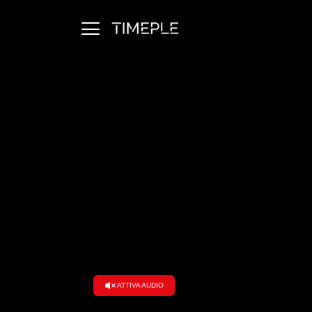
Ambiente
Arti e Spettacolo
Cronaca
Economia e Finanza
Esteri
Politica
Salute
Scienza e Tecnologia
Società
Stili di Vita e Tempo Libero
Viaggi e Turismo
ATTIVA AUDIO