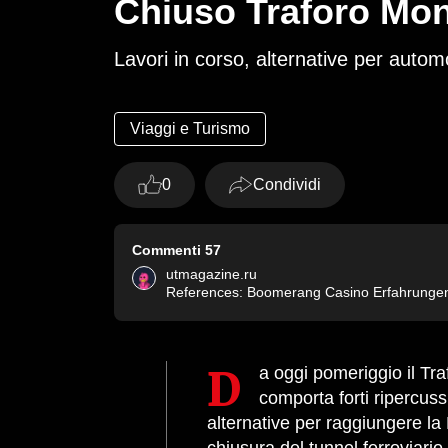
Chiuso Traforo Monte
Lavori in corso, alternative per automob
Viaggi e Turismo
0
Condividi
Commenti
57
utmagazine.ru
References: Boomerang Casino Erfahrung
Da oggi pomeriggio il Traforo del Monte Bianco chiude per tre mesi a causa di lavori. Questa situazione
comporta forti ripercussi
alternative per raggiungere la 
chiusura del tunnel ferroviario 