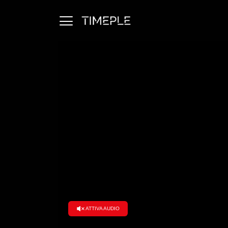
Ambiente
Arti e Spettacolo
Cronaca
Economia e Finanza
Esteri
Politica
Salute
Scienza e Tecnologia
Società
Stili di Vita e Tempo Libero
Viaggi e Turismo
ATTIVA AUDIO