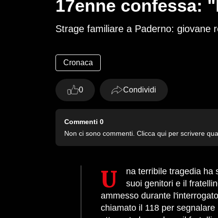
17enne confessa: "L
Strage familiare a Paderno: giovane reo
Cronaca
0
Condividi
Commenti
0
Non ci sono commenti. Clicca qui per scrivere qu
Una terribile tragedia ha sconvolto Paderno Dugnano, dove un giovane di 17 anni ha confessato di aver ucciso i
suoi genitori e il fratel
ammesso durante l'interrogatori
chiamato il 118 per segnalare 