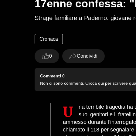
17enne confessa: "L
Strage familiare a Paderno: giovane reo
Cronaca
0
Condividi
Commenti
0
Non ci sono commenti. Clicca qui per scrivere qu
Una terribile tragedia ha sconvolto Paderno Dugnano, dove un giovane di 17 anni ha confessato di aver ucciso i
suoi genitori e il fratel
ammesso durante l'interrogatori
chiamato il 118 per segnalare 