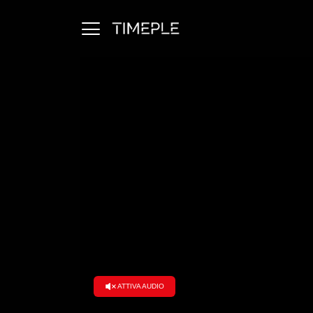
Ambiente
Arti e Spettacolo
Cronaca
Economia e Finanza
Esteri
Politica
Salute
Scienza e Tecnologia
Società
Stili di Vita e Tempo Libero
Viaggi e Turismo
ATTIVA AUDIO