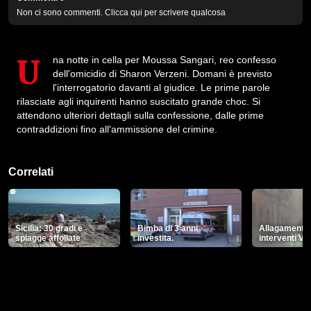
Non ci sono commenti. Clicca qui per scrivere qualcosa
Una notte in cella per Moussa Sangari, reo confesso
dell'omicidio di Sharon Verzeni. Domani è previsto
l'interrogatorio davanti al giudice. Le prime parole
rilasciate agli inquirenti hanno suscitato grande choc. Si
attendono ulteriori dettagli sulla confessione, dalle prime
contraddizioni fino all'ammissione del crimine.
Correlati
Sicilia: 30 gradi e
Bimba di 3 anni
Allagamenti 
spiagge affollate
investita.
interventi Vig
26/10/2025
03/09/2024
03/09/2024