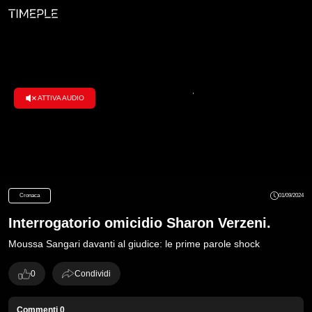
ATTIVA AUDIO
Loaded
:
100.00%
Cronaca
01/09/2024
Interrogatorio omicidio Sharon Verzeni.
Moussa Sangari davanti al giudice: le prime parole shock
0
Condividi
Commenti
0