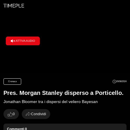
ATTIVA AUDIO
Loaded
:
100.00%
Cronaca
20/08/2024
Pres. Morgan Stanley disperso a Porticello.
Jonathan Bloomer tra i dispersi del veliero Bayesan
0
Condividi
Commenti
0