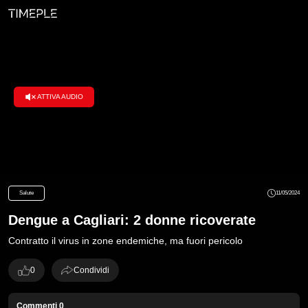
ATTIVA AUDIO
Loaded
:
100.00%
Salute
11/05/2024
Dengue a Cagliari: 2 donne ricoverate
Contratto il virus in zone endemiche, ma fuori pericolo
0
Condividi
Commenti
0