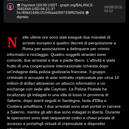
Payment 169.99 USDT - graph.org/BALANCE-
06/08/2026
3682444-USD-04-21-3?
04:02
hs=f0fdd14d9c1f1548aad2897338f925eb&
dipmdu
Nelle ultime ore sono stati eseguiti due mandati di
arresto europeo e quattro decreti di perquisizione a
Roma per associazione a delinquere per crimini
informatici e riciclaggio. Quattro soggetti stranieri sono
coinvolti, due arrestati e due a piede libero. L'attività è stata
frutto di una cooperazione internazionale richiesta dopo
un'indagine della polizia giudiziaria francese. Il gruppo
criminale è accusato di aver sottratto criptovalute per circa 14
milioni di dollari attraverso un attacco informatico a un
exchange con sede alle Cayman. La Polizia Postale ha
localizzato gli indagati in una villa di lusso in provincia di
Salerno, dopo averli seguiti in Sardegna, Isola d'Elba e
Costiera amalfitana. I due arrestati sono stati portati in carcere
a Salerno, mentre gli altri due sono indagati in libertà. Durante
le operazioni sono stati sequestrati codici e chiavi private di
accesso a portafogli virtuali di criptovalute e dispositivi