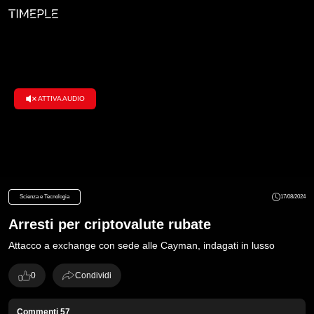
ATTIVA AUDIO
Loaded
:
100.00%
Scienza e Tecnologia
17/08/2024
Arresti per criptovalute rubate
Attacco a exchange con sede alle Cayman, indagati in lusso
0
Condividi
Commenti
57