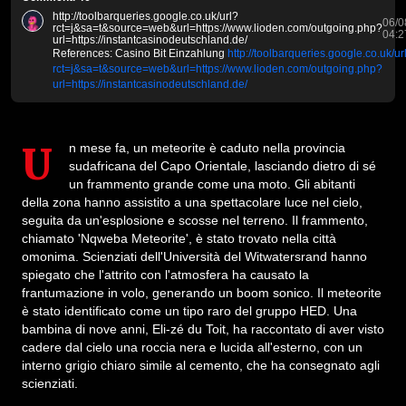
http://toolbarqueries.google.co.uk/url?
06/0
rct=j&sa=t&source=web&url=https://www.lioden.com/outgoing.php?
04:2
url=https://instantcasinodeutschland.de/
References: Casino Bit Einzahlung
http://toolbarqueries.google.co.uk/ur
rct=j&sa=t&source=web&url=https://www.lioden.com/outgoing.php?
url=https://instantcasinodeutschland.de/
Un mese fa, un meteorite è caduto nella provincia
sudafricana del Capo Orientale, lasciando dietro di sé
un frammento grande come una moto. Gli abitanti
della zona hanno assistito a una spettacolare luce nel cielo,
seguita da un'esplosione e scosse nel terreno. Il frammento,
chiamato 'Nqweba Meteorite', è stato trovato nella città
omonima. Scienziati dell'Università del Witwatersrand hanno
spiegato che l'attrito con l'atmosfera ha causato la
frantumazione in volo, generando un boom sonico. Il meteorite
è stato identificato come un tipo raro del gruppo HED. Una
bambina di nove anni, Eli-zé du Toit, ha raccontato di aver visto
cadere dal cielo una roccia nera e lucida all'esterno, con un
interno grigio chiaro simile al cemento, che ha consegnato agli
scienziati.