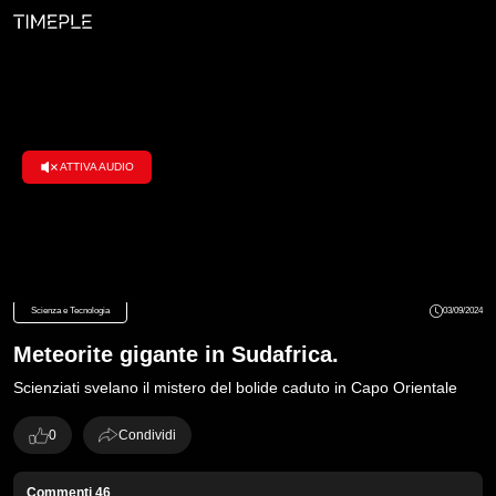
ATTIVA AUDIO
Loaded
:
100.00%
Scienza e Tecnologia
03/09/2024
Meteorite gigante in Sudafrica.
Scienziati svelano il mistero del bolide caduto in Capo Orientale
0
Condividi
Commenti
46